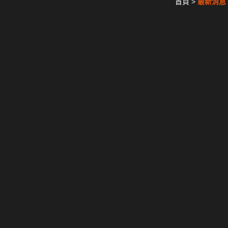
首頁
>
最新消息