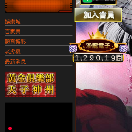
娛樂城
百家樂
體育博彩
老虎機
1
,
2
9
0
,
1
9
5
最新消息