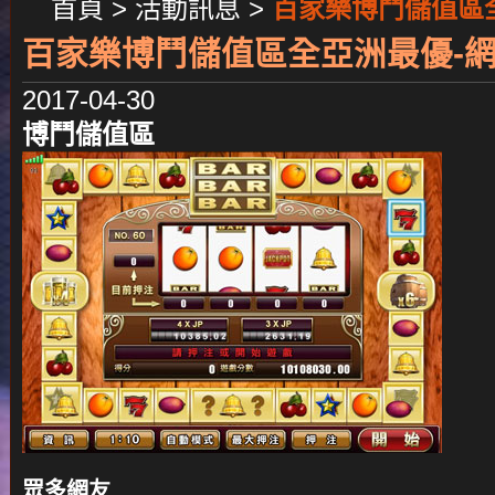
首頁
>
活動訊息
>
百家樂博鬥儲值區
百家樂博鬥儲值區全亞洲最優-
2017-04-30
博鬥儲值區
眾多網友