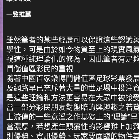
一致推薦
雖然筆者的某些經歷可以保證這些認識
學性，可是由於如今物質至上的現實風
視這種純理論化的修為，因此筆者有足
鬥儲值區
彩民的重視
隨著中國
百家樂博鬥儲值區
足球彩票發
及網路早已充斥著大量的世足場中投注
是這些理論和方法更容易在大眾中被接
當一部分彩民朋友對盤賠的興趣趨之若
上流傳的一些意淫之作基礎上的“理論”
當濃厚，若想產生顛覆性的影響難上加
則優勢、資訊優勢、玩家要面臨的物件